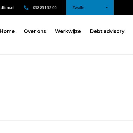
dfirm.nl
038 851 52 00
Zwolle
Home
Over ons
Werkwijze
Debt advisory